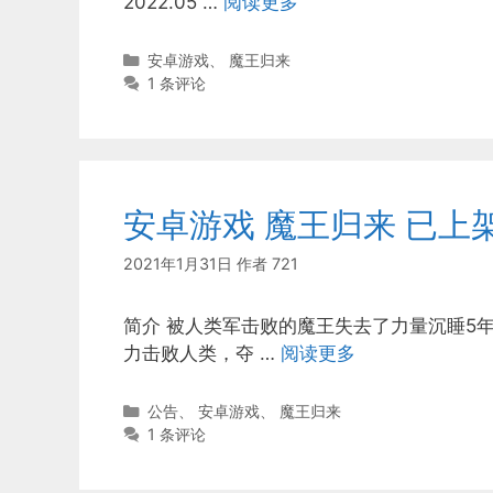
2022.05 …
阅读更多
分
安卓游戏
、
魔王归来
类
1 条评论
安卓游戏 魔王归来 已上
2021年1月31日
作者
721
简介 被人类军击败的魔王失去了力量沉睡5
力击败人类，夺 …
阅读更多
分
公告
、
安卓游戏
、
魔王归来
类
1 条评论