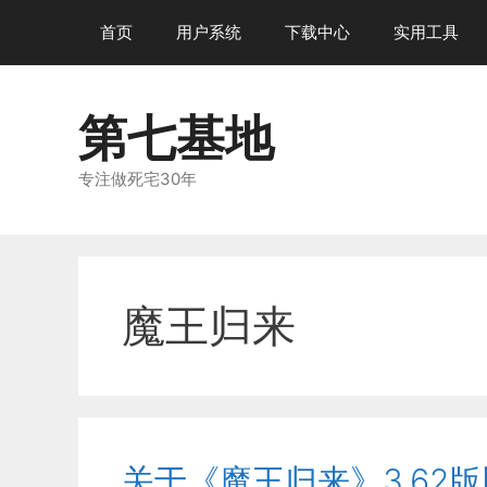
跳
首页
用户系统
下载中心
实用工具
至
内
容
第七基地
专注做死宅30年
魔王归来
关于《魔王归来》3.62