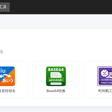
工具
用
马音转假名
Base64转换
时间戳